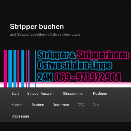
Stripper buchen
und Stripper bestellen in Ostwestfalen-Lippe!
Hauptmenü
Start
Stripper Auswahl
Stripperinnen
Kostüme
Zum Inhalt wechseln
Zum sekundären Inhalt wechseln
Kontakt
Buchen
Bewerben
FAQ
Orte
Impressum