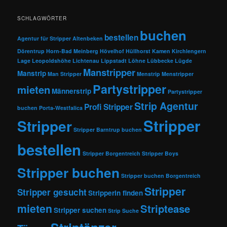
SCHLAGWÖRTER
buchen
bestellen
Agentur für Stripper
Altenbeken
Dörentrup
Horn-Bad Meinberg
Hövelhof
Hüllhorst
Kamen
Kirchlengern
Lage
Leopoldshöhe
Lichtenau
Lippstadt
Löhne
Lübbecke
Lügde
Manstripper
Manstrip
Man Stripper
Menstrip
Menstripper
Partystripper
mieten
Männerstrip
Partystripper
Strip Agentur
Profi Stripper
buchen
Porta-Westfalica
Stripper
Stripper
Stripper Barntrup buchen
bestellen
Stripper Borgentreich
Stripper Boys
Stripper buchen
Stripper buchen Borgentreich
Stripper
Stripper gesucht
Stripperin finden
mieten
Striptease
Stripper suchen
Strip Suche