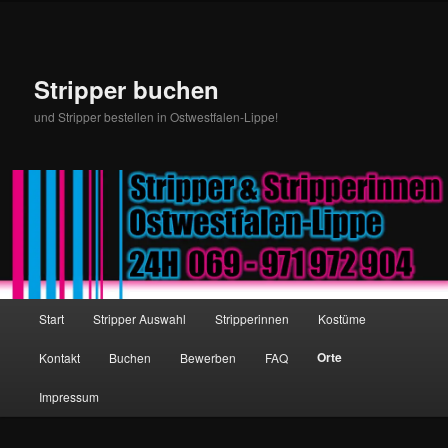
Stripper buchen
und Stripper bestellen in Ostwestfalen-Lippe!
Hauptmenü
Start
Stripper Auswahl
Stripperinnen
Kostüme
Zum Inhalt wechseln
Zum sekundären Inhalt wechseln
Orte
Kontakt
Buchen
Bewerben
FAQ
Impressum