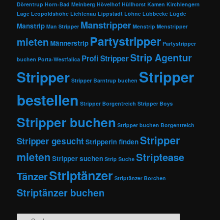
Dörentrup
Horn-Bad Meinberg
Hövelhof
Hüllhorst
Kamen
Kirchlengern
Lage
Leopoldshöhe
Lichtenau
Lippstadt
Löhne
Lübbecke
Lügde
Manstripper
Manstrip
Man Stripper
Menstrip
Menstripper
Partystripper
mieten
Männerstrip
Partystripper
Strip Agentur
Profi Stripper
buchen
Porta-Westfalica
Stripper
Stripper
Stripper Barntrup buchen
bestellen
Stripper Borgentreich
Stripper Boys
Stripper buchen
Stripper buchen Borgentreich
Stripper
Stripper gesucht
Stripperin finden
mieten
Striptease
Stripper suchen
Strip Suche
Striptänzer
Tänzer
Striptänzer Borchen
Striptänzer buchen
Suchen