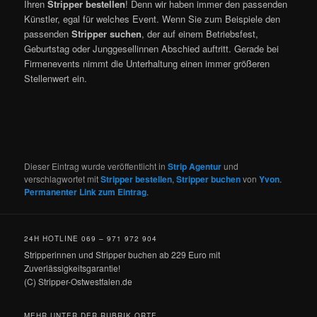
Ihren
Stripper bestellen
! Denn wir haben immer den passenden
Künstler, egal für welches Event. Wenn Sie zum Beispiele den
passenden
Stripper suchen
, der auf einem Betriebsfest,
Geburtstag oder Junggesellinnen Abschied auftritt. Gerade bei
Firmenevents nimmt die Unterhaltung einen immer größeren
Stellenwert ein.
Dieser Eintrag wurde veröffentlicht in
Strip Agentur
und
verschlagwortet mit
Stripper bestellen
,
Stripper buchen
von
Yvon
.
Permanenter Link zum Eintrag
.
24H HOTLINE 069 – 971 972 904
Stripperinnen und Stripper buchen ab 229 Euro mit
Zuverlässigkeitsgarantie!
(C) Stripper-Ostwestfalen.de
MEHR UNTER DER RUBRIK ORTE