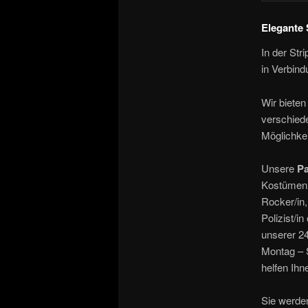
Elegante 
In der Str
in Verbin
Wir bieten
verschied
Möglichkei
Unsere
Pa
Kostümen b
Rocker/in,
Polizist/i
unserer 
Montag – 
helfen Ihn
Sie werden