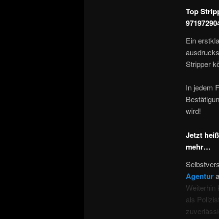
Top Strip
97197290
Ein erstkl
ausdrucks
Stripper k
In jedem 
Bestätigun
wird!
Jetzt hei
mehr…
Selbstver
Agentur
a
Weiterhin
als Polizi
zuverlässi