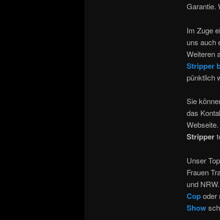
Garantie.
Im Zuge ei
uns auch e
Weiteren a
Stripper 
pünktlich 
Sie könne
das Kontak
Webseite.
Stripper
t
Unser To
Frauen Tr
und NRW. 
Cop
oder 
Show
sch