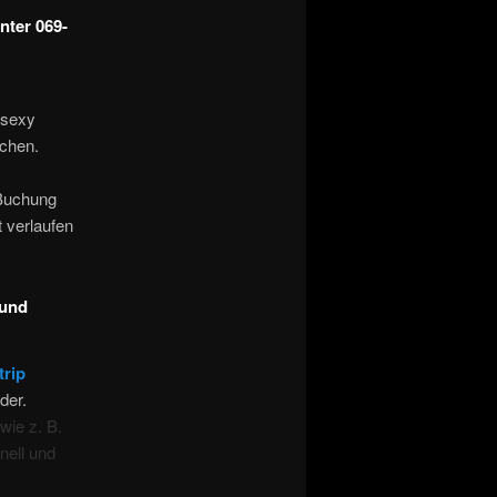
nter 069-
 sexy
uchen.
Buchung
t verlaufen
 und
trip
der.
 wie z. B.
nell und