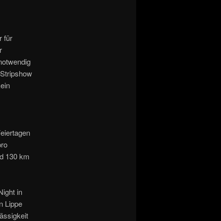
r für
r
 notwendig
 Stripshow
kein
Feiertagen
pro
ind 130 km
ight in
n Lippe
ässigkeit