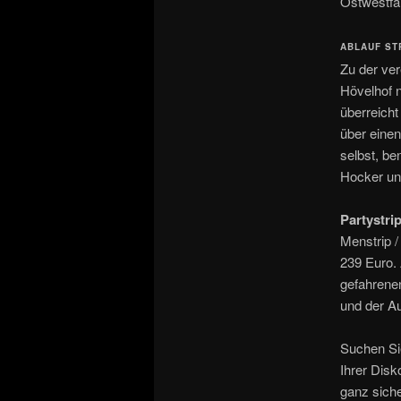
Ostwestfal
ABLAUF ST
Zu der vere
Hövelhof 
überreicht
über einen
selbst, be
Hocker un
Partystri
Menstrip /
239 Euro. 
gefahrenen
und der A
Suchen S
Ihrer Disk
ganz sich