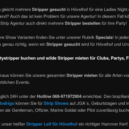
 gleicht mehrere
Stripper gesucht
in Hövelhof für eine Ladies Night
nd? Auch das ist kein Problem für unsere Agentur! In diesem Fall k
 Strip Agentur auch direkt mehrere
Stripper bestellen
für ihre Party!
ere Show Varianten finden Sie unter unserer Rubrik
Specials
! In jede
s genau richtig, wenn ein
Stripper gesucht
wird für Hövelhof und U
tystripper buchen und wilde Stripper mieten für Clubs, Partys, 
inaus können Sie unsere gesamten
Stripper mieten
für alle Arten vo
rblichen Events.
äglich 24H unter der
Hotline 069-971972904
erreichbar. Den brazilia
Rodrigo
können Sie für
Strip Shows
auf JGA´s, Geburtstagen und i
n als Gentleman, Offizier, Marine Soldat oder Pilot zuverlässig buch
t unser heißer
Stripper Leif für Hövelhof
ein richtiger Hammer Kerl!