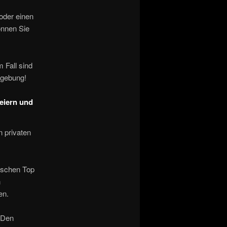
 oder einen
önnen Sie
m Fall sind
mgebung!
Feiern und
n privaten
nischen Top
n
en.
 Den