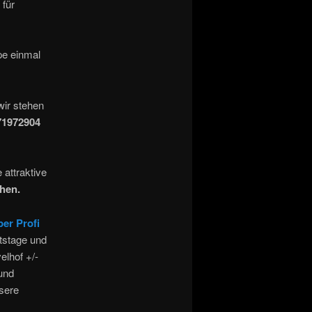
 für
ppe
einmal
wir stehen
71972904
 attraktive
chen.
per Profi
tstage und
elhof +/-
und
nsere