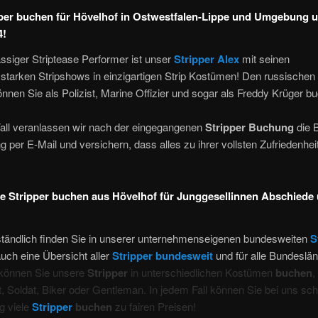
per buchen für Hövelhof in Ostwestfalen-Lippe und Umgebung u
4!
assiger Striptease Performer ist unser
Stripper Alex
mit seinen
starken Stripshows in einzigartigen Strip Kostümen! Den russischen
önnen Sie als Polizist, Marine Offizier und sogar als Freddy Krüger b
Fall veranlassen wir nach der eingegangenen
Stripper Buchung
die 
g per E-Mail und versichern, dass alles zu ihrer vollsten Zufriedenhei
ße Stripper buchen aus Hövelhof für Junggesellinnen Abschiede
ständlich finden Sie in unserer unternehmenseigenen bundesweiten
S
uch eine Übersicht aller
Stripper bundesweit
und für alle Bundeslän
 können Sie unsere
Stripper
in unterschiedlichen Kostümen
buchen
,
st, Soldat, Biker oder Gentleman. In jedem Fall können Sie bei uns sch
g viele
Stripper
buchen
zu fairen Preisen!