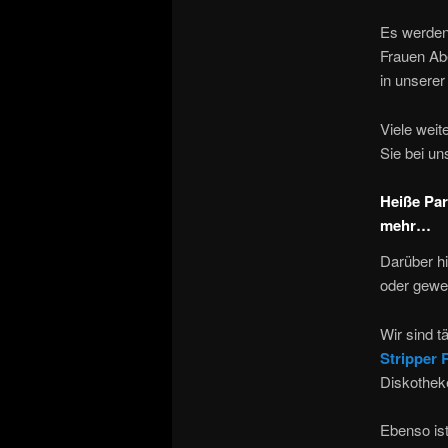
Es werden
Frauen Abe
in unserer
Viele weit
Sie bei un
Heiße Par
mehr…
Darüber h
oder gewe
Wir sind t
Stripper 
Diskotheke
Ebenso is