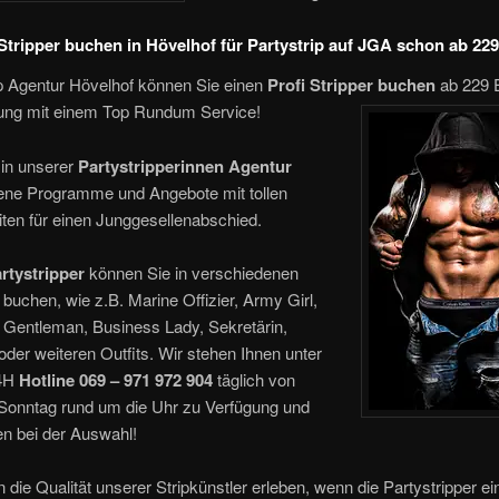
Stripper buchen in Hövelhof für Partystrip auf JGA schon ab 229
ip Agentur Hövelhof können Sie einen
Profi
Stripper buchen
ab
229 
dung mit einem Top Rundum Service!
 in unserer
Partystripperinnen Agentur
ene Programme und Angebote mit tollen
ten für einen Junggesellenabschied.
rtystripper
können Sie in verschiedenen
uchen, wie z.B. Marine Offizier, Army Girl,
 Gentleman, Business Lady, Sekretärin,
n oder weiteren Outfits. Wir stehen Ihnen unter
24H
Hotline 069 – 971 972 904
täglich von
Sonntag rund um die Uhr zu Verfügung und
en bei der Auswahl!
 die Qualität unserer Stripkünstler erleben, wenn die Partystripper ei