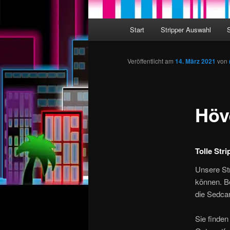
Hauptmenü
Start
Stripper Auswahl
Zum Inhalt wechseln
Zum sekundären Inhalt wec
Veröffentlicht am
14. März 2021
von
Höv
Tolle Str
Unsere Str
können. B
die Sedcar
Sie finden