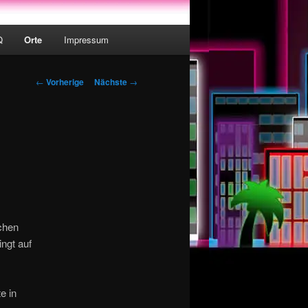
Q
Orte
Impressum
Artikelnavigation
←
Vorherige
Nächste
→
uchen
ngt auf
e in