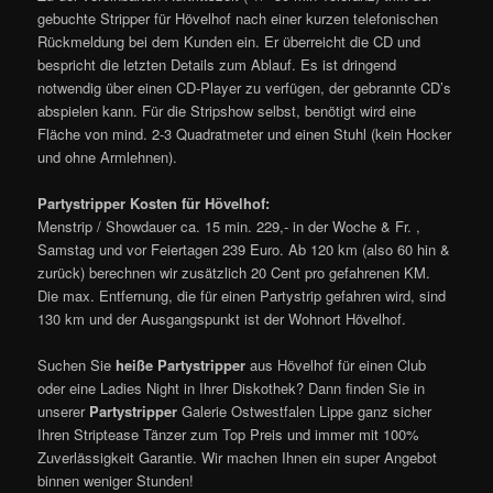
gebuchte Stripper für Hövelhof nach einer kurzen telefonischen
Rückmeldung bei dem Kunden ein. Er überreicht die CD und
bespricht die letzten Details zum Ablauf. Es ist dringend
notwendig über einen CD-Player zu verfügen, der gebrannte CD’s
abspielen kann. Für die Stripshow selbst, benötigt wird eine
Fläche von mind. 2-3 Quadratmeter und einen Stuhl (kein Hocker
und ohne Armlehnen).
Partystripper Kosten für Hövelhof:
Menstrip / Showdauer ca. 15 min. 229,- in der Woche & Fr. ,
Samstag und vor Feiertagen 239 Euro. Ab 120 km (also 60 hin &
zurück) berechnen wir zusätzlich 20 Cent pro gefahrenen KM.
Die max. Entfernung, die für einen Partystrip gefahren wird, sind
130 km und der Ausgangspunkt ist der Wohnort Hövelhof.
Suchen Sie
heiße Partystripper
aus Hövelhof für einen Club
oder eine Ladies Night in Ihrer Diskothek? Dann finden Sie in
unserer
Partystripper
Galerie Ostwestfalen Lippe ganz sicher
Ihren Striptease Tänzer zum Top Preis und immer mit 100%
Zuverlässigkeit Garantie. Wir machen Ihnen ein super Angebot
binnen weniger Stunden!