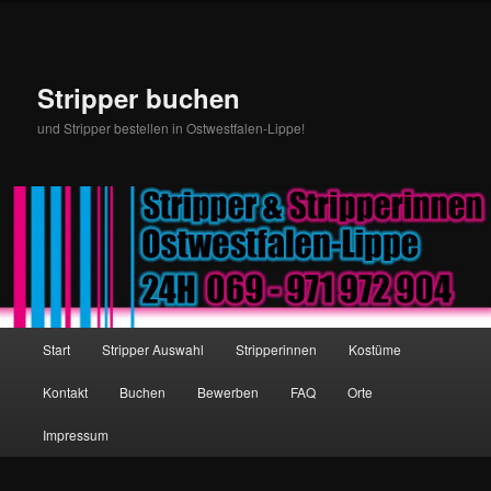
Stripper buchen
und Stripper bestellen in Ostwestfalen-Lippe!
Hauptmenü
Start
Stripper Auswahl
Stripperinnen
Kostüme
Zum Inhalt wechseln
Zum sekundären Inhalt wechseln
Kontakt
Buchen
Bewerben
FAQ
Orte
Impressum