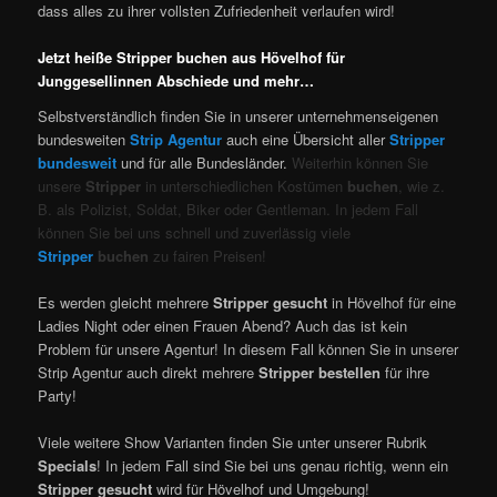
dass alles zu ihrer vollsten Zufriedenheit verlaufen wird!
Jetzt heiße Stripper buchen aus Hövelhof für
Junggesellinnen Abschiede und mehr…
Selbstverständlich finden Sie in unserer unternehmenseigenen
bundesweiten
Strip Agentur
auch eine Übersicht aller
Stripper
bundesweit
und für alle Bundesländer.
Weiterhin können Sie
unsere
Stripper
in unterschiedlichen Kostümen
buchen
, wie z.
B. als Polizist, Soldat, Biker oder Gentleman. In jedem Fall
können Sie bei uns schnell und zuverlässig viele
Stripper
buchen
zu fairen Preisen!
Es werden gleicht mehrere
Stripper gesucht
in Hövelhof für eine
Ladies Night oder einen Frauen Abend? Auch das ist kein
Problem für unsere Agentur! In diesem Fall können Sie in unserer
Strip Agentur auch direkt mehrere
Stripper bestellen
für ihre
Party!
Viele weitere Show Varianten finden Sie unter unserer Rubrik
Specials
! In jedem Fall sind Sie bei uns genau richtig, wenn ein
Stripper gesucht
wird für Hövelhof und Umgebung!