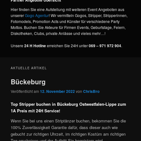
Partner Angebote Übersicht
Hier finden Sie eine Aufstellung mit weiteren Event Angeboten aus
unserer
Gogo Agentur
! Wir vermitteln Gogos, Stripper, Stripperinnen,
Fotomodels, Promotion Acts und Künster für verschiedene Party
Mottos. Buchen Sie Akteure für Firmen Events, Geburtstage, Feiern,
Diskotheken, Clubs, private Anlässe und vieles mehr…!
Unsere
24 H Hotline
erreichen Sie 24H unter
069 – 971 972 904
.
AKTUELLE ARTIKEL
Bückeburg
Veröffentlicht am
12. November 2022
von
ChrisBro
Top Stripper buchen in Bückeburg Ostwestfalen-Lippe zum
1A Preis mit 24H Service!
Wenn Sie bei uns einen Striptänzer buchen, bekommen Sie die
100% Zuverlässigkeit Garantie dafür, dass dieser auch wie
gebucht zur richtigen Uhrzeit, im richtigen Kostüm am richtigen
Tag erscheinen und der Auftritt Sie begeistern wird.