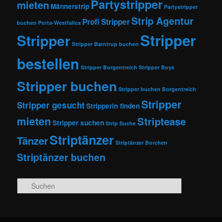
Partystripper
mieten
Männerstrip
Partystripper
Strip Agentur
Profi Stripper
buchen
Porta-Westfalica
Stripper
Stripper
Stripper Barntrup buchen
bestellen
Stripper Borgentreich
Stripper Boys
Stripper buchen
Stripper buchen Borgentreich
Stripper
Stripper gesucht
Stripperin finden
mieten
Striptease
Stripper suchen
Strip Suche
Striptänzer
Tänzer
Striptänzer Borchen
Striptänzer buchen
Suchen