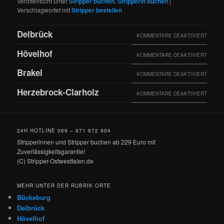
Veröffentlicht unter
Stripper buchen
,
Stripperin buchen
|
Verschlagwortet mit
Stripper bestellen
Delbrück
FÜR
KOMMENTARE DEAKTIVIERT
DELBR
Hövelhof
FÜR
KOMMENTARE DEAKTIVIERT
HÖVEL
Brakel
FÜR
KOMMENTARE DEAKTIVIERT
BRAKE
Herzebrock-Clarholz
FÜR
KOMMENTARE DEAKTIVIERT
HERZE
CLARH
24H HOTLINE 069 – 971 972 904
Stripperinnen und Stripper buchen ab 229 Euro mit
Zuverlässigkeitsgarantie!
(C) Stripper-Ostwestfalen.de
MEHR UNTER DER RUBRIK ORTE
Bückeburg
Delbrück
Hövelhof