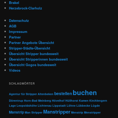
Brakel
Herzebrock-Clarholz
Datenschutz
AGB
Impressum
Partner
Partner Angebote Übersicht
Stripper-Städte-Übersicht
Übersicht Stripper bundesweit
Übersicht Stripperinnen bundesweit
Übersicht Gogos bundesweit
Videos
SCHLAGWÖRTER
buchen
bestellen
Agentur für Stripper
Altenbeken
Dörentrup
Horn-Bad Meinberg
Hövelhof
Hüllhorst
Kamen
Kirchlengern
Lage
Leopoldshöhe
Lichtenau
Lippstadt
Löhne
Lübbecke
Lügde
Manstripper
Manstrip
Man Stripper
Menstrip
Menstripper