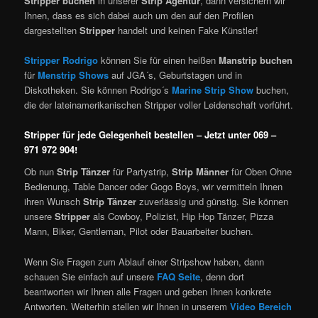
Stripper buchen
in unserer
Strip Agentur
, dann versichern wir
Ihnen,
dass es sich dabei auch um den auf den Profilen
dargestellten
Stripper
handelt und keinen Fake Künstler!
Stripper Rodrigo
können Sie für einen heißen
Manstrip buchen
für
Menstrip Shows
auf JGA´s, Geburtstagen und in
Diskotheken. Sie können Rodrigo´s
Marine Strip Show
buchen,
die der lateinamerikanischen Stripper voller Leidenschaft vorführt.
Stripper für jede Gelegenheit bestellen – Jetzt unter 069 –
971 972 904!
Ob nun
Strip Tänzer
für Partystrip,
Strip Männer
für Oben Ohne
Bedienung, Table Dancer oder Gogo Boys, wir vermitteln Ihnen
ihren Wunsch
Strip Tänzer
zuverlässig und günstig. Sie können
unsere
Stripper
als Cowboy, Polizist, Hip Hop Tänzer, Pizza
Mann, Biker, Gentleman, Pilot oder Bauarbeiter buchen.
Wenn Sie Fragen zum Ablauf einer Stripshow haben, dann
schauen Sie einfach auf unsere
FAQ Seite
, denn dort
beantworten wir Ihnen alle Fragen und geben Ihnen konkrete
Antworten. Weiterhin stellen wir Ihnen in unserem
Video Bereich