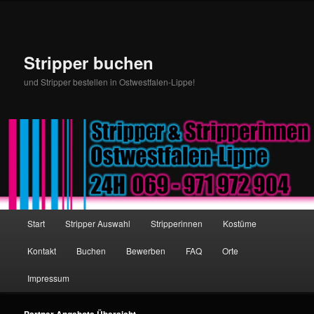
Stripper buchen
und Stripper bestellen in Ostwestfalen-Lippe!
Hauptmenü
Start
Stripper Auswahl
Stripperinnen
Kostüme
Zum Inhalt wechseln
Zum sekundären Inhalt wechseln
Kontakt
Buchen
Bewerben
FAQ
Orte
Impressum