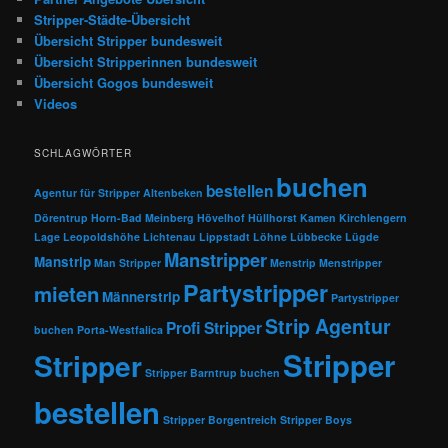
Stripper-Städte-Übersicht
Übersicht Stripper bundesweit
Übersicht Stripperinnen bundesweit
Übersicht Gogos bundesweit
Videos
SCHLAGWÖRTER
buchen
bestellen
Agentur für Stripper
Altenbeken
Dörentrup
Horn-Bad Meinberg
Hövelhof
Hüllhorst
Kamen
Kirchlengern
Lage
Leopoldshöhe
Lichtenau
Lippstadt
Löhne
Lübbecke
Lügde
Manstripper
Manstrip
Man Stripper
Menstrip
Menstripper
Partystripper
mieten
Männerstrip
Partystripper
Strip Agentur
Profi Stripper
buchen
Porta-Westfalica
Stripper
Stripper
Stripper Barntrup buchen
bestellen
Stripper Borgentreich
Stripper Boys