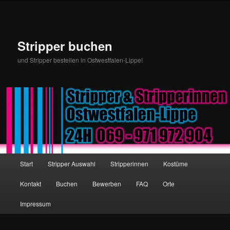
Stripper buchen
und Stripper bestellen in Ostwestfalen-Lippe!
Hauptmenü
Start
Stripper Auswahl
Stripperinnen
Kostüme
Zum Inhalt wechseln
Zum sekundären Inhalt wechseln
Kontakt
Buchen
Bewerben
FAQ
Orte
Impressum