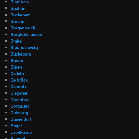
Blomberg
Bochum
Bockenem
Borchen
Borgentreich
Borgholzhausen
Brakel
Braunschweig
Bückeburg
Bünde
Büren
Datteln
Delbrück
Detmold
Diepenau
Dörentrup
Dortmund
Duisburg
Düsseldorf
Enger
Espelkamp
Extertal