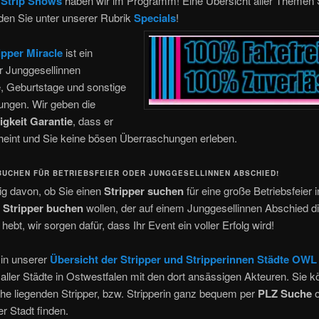
Strip Shows
haben wir im Programm! Eine Übersicht aller Themen S
den Sie unter unserer Rubrik
Specials
!
ipper Miracle
ist ein
ür Junggesellinnen
, Geburtstage und sonstige
ungen. Wir geben die
igkeit Garantie
, dass er
heint und Sie keine bösen Überraschungen erleben.
BUCHEN FÜR BETRIEBSFEIER ODER JUNGGESELLINNEN ABSCHIED!
g davon, ob Sie einen
Stripper suchen
für eine große Betriebsfeier 
n
Stripper buchen
wollen, der auf einem Junggesellinnen Abschied d
ebt, wir sorgen dafür, dass Ihr Event ein voller Erfolg wird!
 in unserer
Übersicht der Stripper und Stripperinnen Städte OWL
 aller Städte in Ostwestfalen mit den dort ansässigen Akteuren. Sie 
ähe liegenden Stripper, bzw. Stripperin ganz bequem per
PLZ Suche
o
r Stadt finden.