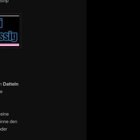
trip
in
Datteln
ie
eine
könne den
der