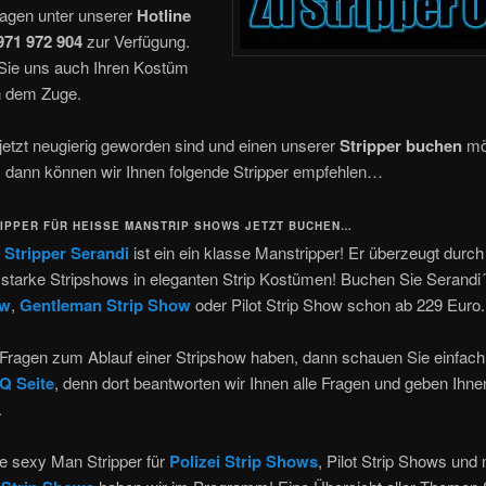
ragen unter unserer
Hotline
 971 972 904
zur Verfügung.
 Sie uns auch Ihren Kostüm
 dem Zuge.
etzt neugierig geworden sind und einen unserer
Stripper buchen
mö
, dann können wir Ihnen folgende Stripper empfehlen…
IPPER FÜR HEISSE MANSTRIP SHOWS JETZT BUCHEN…
p
Stripper Serandi
ist ein ein klasse Manstripper! Er überzeugt durch
starke Stripshows in eleganten Strip Kostümen! Buchen Sie Serandi
ow
,
Gentleman Strip Show
oder Pilot Strip Show schon ab 229 Euro.
Fragen zum Ablauf einer Stripshow haben, dann schauen Sie einfach
Q Seite
, denn dort beantworten wir Ihnen alle Fragen und geben Ihne
.
e sexy Man Stripper für
Polizei Strip Shows
, Pilot Strip Shows un