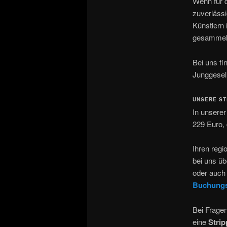
Wenn für 
zuverlässi
Künstlern 
gesammel
Bei uns fi
Junggesel
UNSERE ST
In unsere
229 Euro, 
Ihren regi
bei uns ü
oder auch 
Buchungs
Bei Frage
eine
Strip