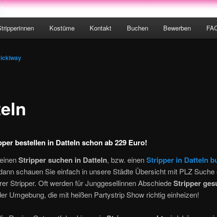
Stripperinnen
Kostüme
Kontakt
Buchen
Bewerben
FA
hseln
ickiway
teln
ipper bestellen in Datteln schon ab 229 Euro!
 einen
Stripper suchen in Datteln
, bzw. einen
Stripper in Datteln 
ann schauen Sie einfach in unsere Städte Übersicht mit PLZ Suche o
er Stripper. Oft werden für Junggesellinnen Abschiede
Stripper ges
er Umgebung, die mit heißen Partystrip Show richtig einheizen!