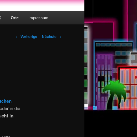
Q
Orte
Impressum
Artikelnavigation
←
Vorherige
Nächste
→
buchen
der in die
ucht in