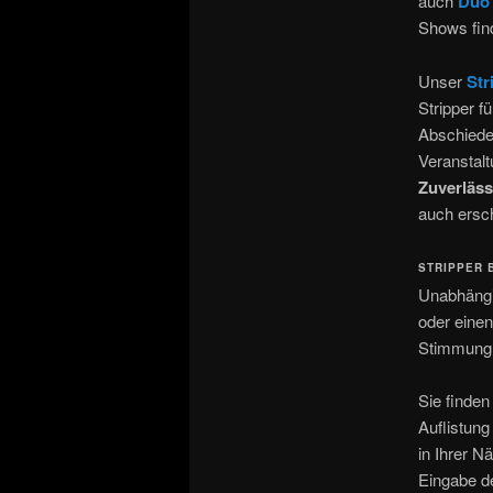
auch
Duo 
Shows fin
Unser
Str
Stripper f
Abschiede
Veranstalt
Zuverläss
auch ersc
STRIPPER 
Unabhängi
oder eine
Stimmung h
Sie finden
Auflistung
in Ihrer N
Eingabe de