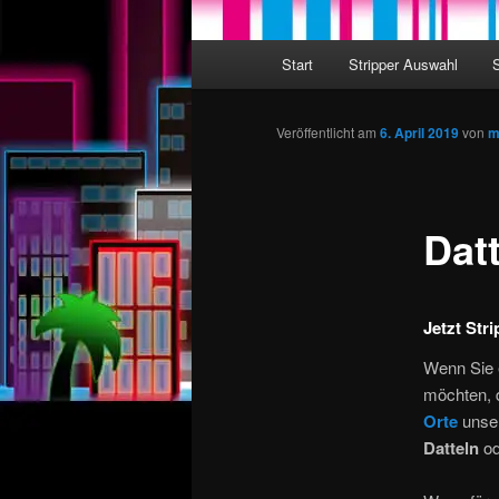
Hauptmenü
Start
Stripper Auswahl
Zum Inhalt wechseln
Zum sekundären Inhalt wec
Veröffentlicht am
6. April 2019
von
m
Dat
Jetzt Str
Wenn Sie
möchten, d
Orte
unser
Datteln
od