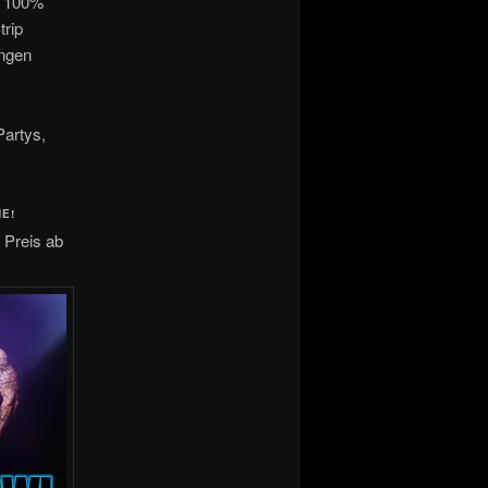
r 100%
trip
ungen
Partys,
E!
 Preis ab