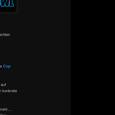
chten
´s
Cop
 auf
n konkrete
d mehr…