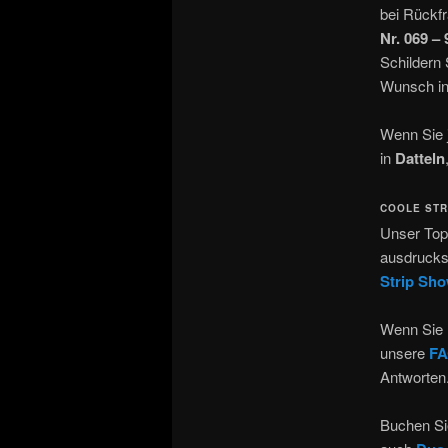
bei Rückf
Nr. 069 –
Schildern
Wunsch in
Wenn Sie j
in
Datteln
COOLE STR
Unser To
ausdrucks
Strip Sh
Wenn Sie 
unsere
FA
Antworten
Buchen Si