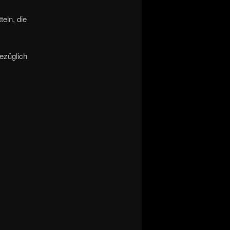
teln, die
ezüglich