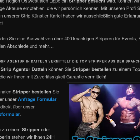
die Region Ostwestfalen Lippe ein
Stripper gesucht
wird, können wi
ge Akteure empfehlen, die wir persönlich kennen. Mit unseren Profi S
in unserer Strip Künstler Kartei haben wir ausschließlich gute Erfahr
t!
nden Sie eine Auswahl von über 400 knackigen Strippern für Events, 
len Abschiede und mehr…
RIP AGENTUR IN DATTELN VERMITTELT DIE TOP STRIPPER AUS DER BRANCH
r
Strip Agentur
Datteln
können Sie
Stripper bestellen
zu einem Top
die wir Ihnen mit Zuverlässigkeit Garantie vermitteln!
onalen
Stripper bestellen
Sie
ber unser
Anfrage Formular
direkt über unser
formular
.
n zu einem
Stripper
oder
perin
stehen wir Ihnen 24H