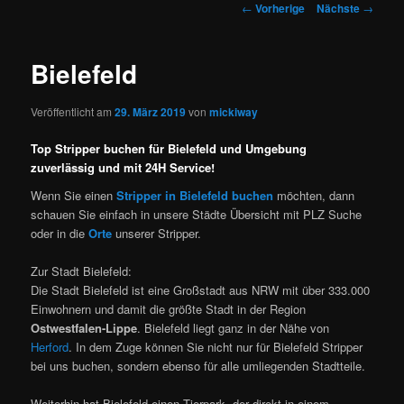
Artikelnavigation
←
Vorherige
Nächste
→
Bielefeld
Veröffentlicht am
29. März 2019
von
mickiway
Top Stripper buchen für Bielefeld und Umgebung
zuverlässig und mit 24H Service!
Wenn Sie einen
Stripper in Bielefeld buchen
möchten, dann
schauen Sie einfach in unsere Städte Übersicht mit PLZ Suche
oder in die
Orte
unserer Stripper.
Zur Stadt Bielefeld:
Die Stadt Bielefeld ist eine Großstadt aus NRW mit über 333.000
Einwohnern und damit die größte Stadt in der Region
Ostwestfalen-Lippe
. Bielefeld liegt ganz in der Nähe von
Herford
. In dem Zuge können Sie nicht nur für Bielefeld Stripper
bei uns buchen, sondern ebenso für alle umliegenden Stadtteile.
Weiterhin hat Bielefeld einen Tierpark, der direkt in einem