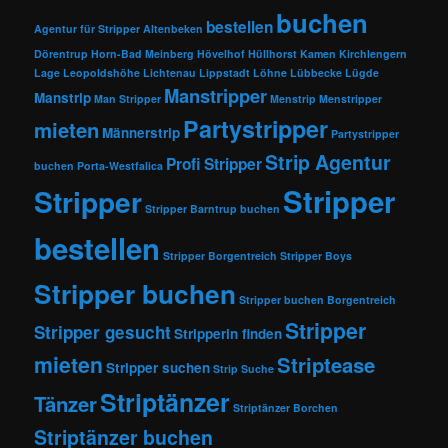
buchen
bestellen
Agentur für Stripper
Altenbeken
Dörentrup
Horn-Bad Meinberg
Hövelhof
Hüllhorst
Kamen
Kirchlengern
Lage
Leopoldshöhe
Lichtenau
Lippstadt
Löhne
Lübbecke
Lügde
Manstripper
Manstrip
Man Stripper
Menstrip
Menstripper
Partystripper
mieten
Männerstrip
Partystripper
Strip Agentur
Profi Stripper
buchen
Porta-Westfalica
Stripper
Stripper
Stripper Barntrup buchen
bestellen
Stripper Borgentreich
Stripper Boys
Stripper buchen
Stripper buchen Borgentreich
Stripper
Stripper gesucht
Stripperin finden
mieten
Striptease
Stripper suchen
Strip Suche
Striptänzer
Tänzer
Striptänzer Borchen
Striptänzer buchen