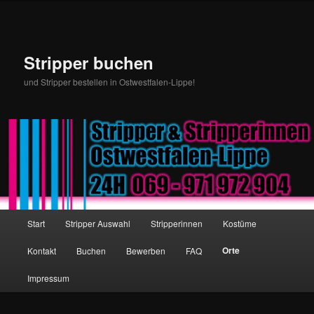
Stripper buchen
und Stripper bestellen in Ostwestfalen-Lippe!
Hauptmenü
Start
Stripper Auswahl
Stripperinnen
Kostüme
Zum Inhalt wechseln
Zum sekundären Inhalt wechseln
Orte
Kontakt
Buchen
Bewerben
FAQ
Impressum