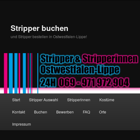
Stripper buchen
und Stripper bestellen in Ostwestfalen-Lippe!
Hauptmenü
Start
Stripper Auswahl
Stripperinnen
Kostüme
Zum Inhalt wechseln
Zum sekundären Inhalt wechseln
Kontakt
Buchen
Bewerben
FAQ
Orte
Impressum