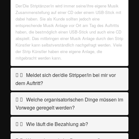
Der/Die Striptänzer/in wird immer seine/ihre eigene Musik
Zusammenstellung auf einer CD oder einem USB-Stick mit
dabei haben. Sie als Kunde sollten jedoch eine
entsprechende Musik Anlage vor Ort am Tag des Auftritts
haben, die bestmöglich einen USB-Stick und auch eine CD
abspielt. Das mitbringen einer Musik Anlage durch den Strip
Künstler kann selbstverständlich nachgefragt werden. Viele
der Strip Künstler haben eine eigene Anlage, die
mitgebracht werden kann.
Meldet sich der/die Stripper/in bei mir vor
dem Auftritt?
Welche organisatorischen Dinge müssen im
Vorwege geregelt werden?
Wie läuft die Bezahlung ab?