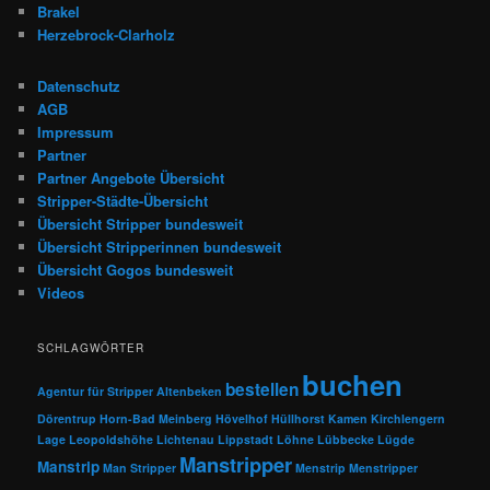
Brakel
Herzebrock-Clarholz
Datenschutz
AGB
Impressum
Partner
Partner Angebote Übersicht
Stripper-Städte-Übersicht
Übersicht Stripper bundesweit
Übersicht Stripperinnen bundesweit
Übersicht Gogos bundesweit
Videos
SCHLAGWÖRTER
buchen
bestellen
Agentur für Stripper
Altenbeken
Dörentrup
Horn-Bad Meinberg
Hövelhof
Hüllhorst
Kamen
Kirchlengern
Lage
Leopoldshöhe
Lichtenau
Lippstadt
Löhne
Lübbecke
Lügde
Manstripper
Manstrip
Man Stripper
Menstrip
Menstripper