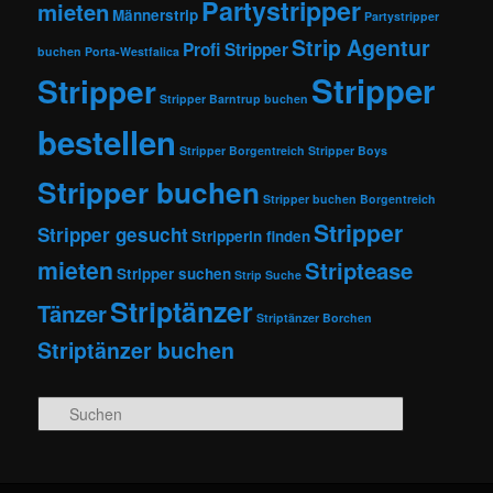
Partystripper
mieten
Männerstrip
Partystripper
Strip Agentur
Profi Stripper
buchen
Porta-Westfalica
Stripper
Stripper
Stripper Barntrup buchen
bestellen
Stripper Borgentreich
Stripper Boys
Stripper buchen
Stripper buchen Borgentreich
Stripper
Stripper gesucht
Stripperin finden
mieten
Striptease
Stripper suchen
Strip Suche
Striptänzer
Tänzer
Striptänzer Borchen
Striptänzer buchen
Suchen